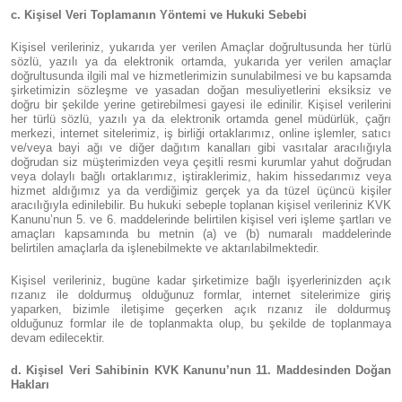
c. Kişisel Veri Toplamanın Yöntemi ve Hukuki Sebebi
Kişisel verileriniz, yukarıda yer verilen Amaçlar doğrultusunda her türlü
sözlü, yazılı ya da elektronik ortamda, yukarıda yer verilen amaçlar
doğrultusunda ilgili mal ve hizmetlerimizin sunulabilmesi ve bu kapsamda
şirketimizin sözleşme ve yasadan doğan mesuliyetlerini eksiksiz ve
doğru bir şekilde yerine getirebilmesi gayesi ile edinilir. Kişisel verilerini
her türlü sözlü, yazılı ya da elektronik ortamda genel müdürlük, çağrı
merkezi, internet sitelerimiz, iş birliği ortaklarımız, online işlemler, satıcı
ve/veya bayi ağı ve diğer dağıtım kanalları gibi vasıtalar aracılığıyla
doğrudan siz müşterimizden veya çeşitli resmi kurumlar yahut doğrudan
veya dolaylı bağlı ortaklarımız, iştiraklerimiz, hakim hissedarımız veya
hizmet aldığımız ya da verdiğimiz gerçek ya da tüzel üçüncü kişiler
aracılığıyla edinilebilir. Bu hukuki sebeple toplanan kişisel verileriniz KVK
Kanunu’nun 5. ve 6. maddelerinde belirtilen kişisel veri işleme şartları ve
amaçları kapsamında bu metnin (a) ve (b) numaralı maddelerinde
belirtilen amaçlarla da işlenebilmekte ve aktarılabilmektedir.
Kişisel verileriniz, bugüne kadar şirketimize bağlı işyerlerinizden açık
rızanız ile doldurmuş olduğunuz formlar, internet sitelerimize giriş
yaparken, bizimle iletişime geçerken açık rızanız ile doldurmuş
olduğunuz formlar ile de toplanmakta olup, bu şekilde de toplanmaya
devam edilecektir.
d. Kişisel Veri Sahibinin KVK Kanunu’nun 11. Maddesinden Doğan
Hakları