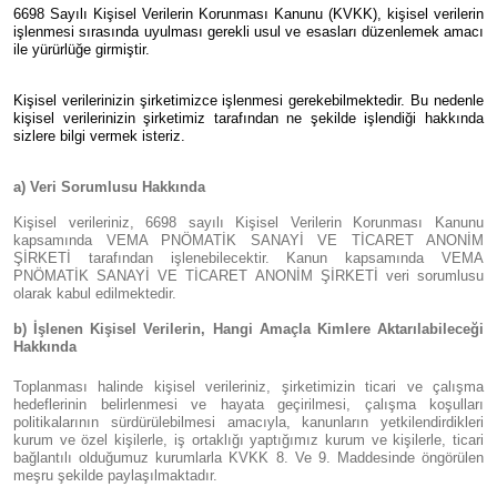
6698 Sayılı Kişisel Verilerin Korunması Kanunu (KVKK), kişisel verilerin
işlenmesi sırasında uyulması gerekli usul ve esasları düzenlemek amacı
ile yürürlüğe girmiştir.
Kişisel verilerinizin şirketimizce işlenmesi gerekebilmektedir. Bu nedenle
kişisel verilerinizin şirketimiz tarafından ne şekilde işlendiği hakkında
sizlere bilgi vermek isteriz.
a) Veri Sorumlusu Hakkında
Kişisel verileriniz, 6698 sayılı Kişisel Verilerin Korunması Kanunu
kapsamında VEMA PNÖMATİK SANAYİ VE TİCARET ANONİM
ŞİRKETİ tarafından işlenebilecektir. Kanun kapsamında VEMA
PNÖMATİK SANAYİ VE TİCARET ANONİM ŞİRKETİ veri sorumlusu
olarak kabul edilmektedir.
b) İşlenen Kişisel Verilerin, Hangi Amaçla Kimlere Aktarılabileceği
Hakkında
Toplanması halinde kişisel verileriniz, şirketimizin ticari ve çalışma
hedeflerinin belirlenmesi ve hayata geçirilmesi, çalışma koşulları
politikalarının sürdürülebilmesi amacıyla, kanunların yetkilendirdikleri
kurum ve özel kişilerle, iş ortaklığı yaptığımız kurum ve kişilerle, ticari
bağlantılı olduğumuz kurumlarla KVKK 8. Ve 9. Maddesinde öngörülen
meşru şekilde paylaşılmaktadır.