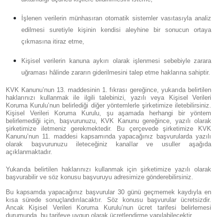
İşlenen verilerin münhasıran otomatik sistemler vasıtasıyla analiz
edilmesi suretiyle kişinin kendisi aleyhine bir sonucun ortaya
çıkmasına itiraz etme,
Kişisel verilerin kanuna aykırı olarak işlenmesi sebebiyle zarara
uğraması hâlinde zararın giderilmesini talep etme haklarına sahiptir.
KVK Kanunu’nun 13. maddesinin 1. fıkrası gereğince, yukarıda belirtilen
haklarınızı kullanmak ile ilgili talebinizi, yazılı veya Kişisel Verileri
Koruma Kurulu’nun belirlediği diğer yöntemlerle şirketimize iletebilirsiniz.
Kişisel Verileri Koruma Kurulu, şu aşamada herhangi bir yöntem
belirlemediği için, başvurunuzu, KVK Kanunu gereğince, yazılı olarak
şirketimize iletmeniz gerekmektedir. Bu çerçevede şirketimize KVK
Kanunu’nun 11. maddesi kapsamında yapacağınız başvurularda yazılı
olarak başvurunuzu ileteceğiniz kanallar ve usuller aşağıda
açıklanmaktadır.
Yukarıda belirtilen haklarınızı kullanmak için şirketimize yazılı olarak
başvurabilir ve söz konusu başvuruyu adresimize gönderebilirsiniz.
Bu kapsamda yapacağınız başvurular 30 günü geçmemek kaydıyla en
kısa sürede sonuçlandırılacaktır. Söz konusu başvurular ücretsizdir.
Ancak Kişisel Verileri Koruma Kurulu’nun ücret tarifesi belirlemesi
durumunda, bu tarifeye uygun olarak ücretlendirme yapılabilecektir.