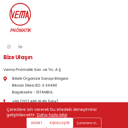
Bize Ulaşın
Vema Pnömatik San. ve Tic. A.Ş.
İkitelli Organize Sanayi Bölgesi
Biksan Sitesi B2-3 34490
Başaksehir - İSTANBUL
+90 (212) 485 16 85 (pbx)
Çerezlere izin vererek bu sitedeki deneyiminiz
geliştirilecektir.
Daha fazla bilgi
Kurumsal
REDDET
KİŞİSELLEŞTİR
Çerezlere izin ver