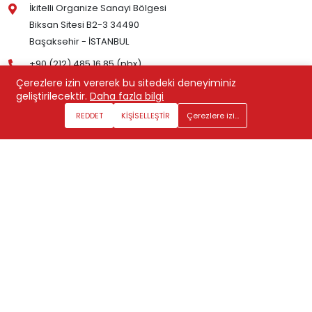
İkitelli Organize Sanayi Bölgesi
Biksan Sitesi B2-3 34490
Başaksehir - İSTANBUL
+90 (212) 485 16 85 (pbx)
Çerezlere izin vererek bu sitedeki deneyiminiz
geliştirilecektir.
Daha fazla bilgi
Kurumsal
REDDET
KİŞİSELLEŞTİR
Çerezlere izin ver
Kurumsal
İletişim
Çerez Aydınlatma Metni ve Gizlilik Politikası
KVKK Aydınlatma Metni
KVKK Başvuru Formu
© 2024 VEMA Pnömatik A.Ş. Tüm hakları saklıdır.