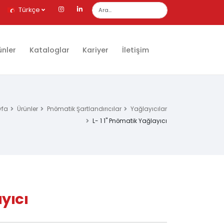
Türkçe
ünler
Kataloglar
Kariyer
İletişim
yfa
Ürünler
Pnömatik Şartlandırıcılar
Yağlayıcılar
L- 1 1" Pnömatik Yağlayıcı
ayıcı