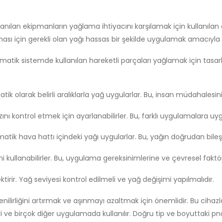
ılan ekipmanların yağlama ihtiyacını karşılamak için kullanılan ciha
sı için gerekli olan yağı hassas bir şekilde uygulamak amacıyla 
tik sistemde kullanılan hareketli parçaları yağlamak için tasarlan
 olarak belirli aralıklarla yağ uygularlar. Bu, insan müdahalesini 
ını kontrol etmek için ayarlanabilirler. Bu, farklı uygulamalara uygun
ik hava hattı içindeki yağı uygularlar. Bu, yağın doğrudan bileşen
ini kullanabilirler. Bu, uygulama gereksinimlerine ve çevresel faktör
irir. Yağ seviyesi kontrol edilmeli ve yağ değişimi yapılmalıdır.
nilirliğini artırmak ve aşınmayı azaltmak için önemlidir. Bu cihaz
ri ve birçok diğer uygulamada kullanılır. Doğru tip ve boyuttaki p