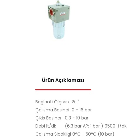
Ürün Açıklaması
Baglanti Ölçüsü G 1"
Çalisma Basinci 0 - 16 bar
Çikis Basincı 0,3 - 10 bar
Debi lt/dk (6,3 bar AP: 1 bar ) 9500 It/dk
Calisma Sicakligi 0°C - 50°C (10 bar)