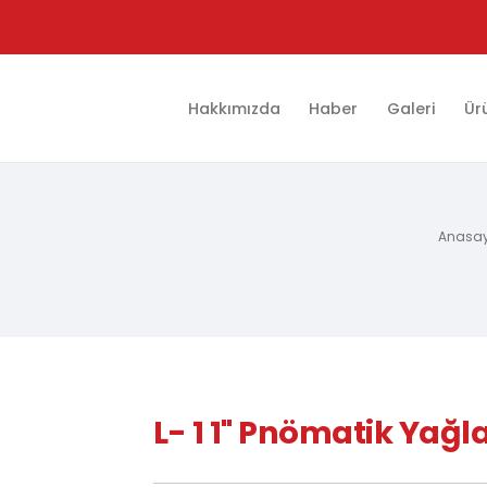
Hakkımızda
Haber
Galeri
Ür
Anasa
L- 1 1" Pnömatik Yağl