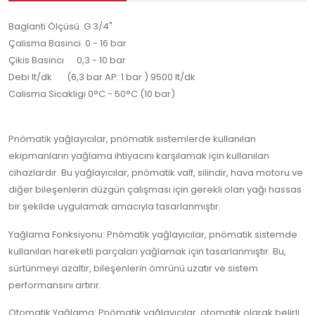
Baglanti Ölçüsü G 3/4"
Çalisma Basinci 0 - 16 bar
Çikis Basincı 0,3 - 10 bar
Debi lt/dk (6,3 bar AP: 1 bar ) 9500 It/dk
Calisma Sicakligi 0°C - 50°C (10 bar)
Pnömatik yağlayıcılar, pnömatik sistemlerde kullanılan
ekipmanların yağlama ihtiyacını karşılamak için kullanılan
cihazlardır. Bu yağlayıcılar, pnömatik valf, silindir, hava motoru ve
diğer bileşenlerin düzgün çalışması için gerekli olan yağı hassas
bir şekilde uygulamak amacıyla tasarlanmıştır.
Yağlama Fonksiyonu: Pnömatik yağlayıcılar, pnömatik sistemde
kullanılan hareketli parçaları yağlamak için tasarlanmıştır. Bu,
sürtünmeyi azaltır, bileşenlerin ömrünü uzatır ve sistem
performansını artırır.
Otomatik Yağlama: Pnömatik yağlayıcılar, otomatik olarak belirli