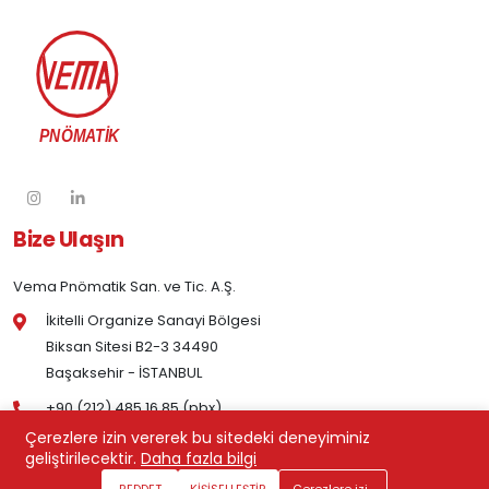
Bize Ulaşın
Vema Pnömatik San. ve Tic. A.Ş.
İkitelli Organize Sanayi Bölgesi
Biksan Sitesi B2-3 34490
Başaksehir - İSTANBUL
+90 (212) 485 16 85 (pbx)
Çerezlere izin vererek bu sitedeki deneyiminiz
geliştirilecektir.
Daha fazla bilgi
Kurumsal