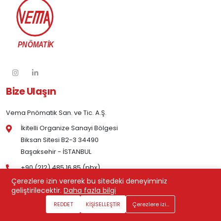
Bize Ulaşın
Vema Pnömatik San. ve Tic. A.Ş.
İkitelli Organize Sanayi Bölgesi
Biksan Sitesi B2-3 34490
Başaksehir - İSTANBUL
+90 (212) 485 16 85 (pbx)
Çerezlere izin vererek bu sitedeki deneyiminiz
geliştirilecektir.
Daha fazla bilgi
Kurumsal
REDDET
KİŞİSELLEŞTİR
Çerezlere izin ver
Kurumsal