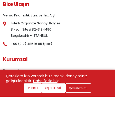
Bize Ulaşın
Vema Pnömatik San. ve Tic. A.Ş.
İkitelli Organize Sanayi Bölgesi
Biksan Sitesi B2-3 34490
Başaksehir - İSTANBUL
+90 (212) 485 16 85 (pbx)
Kurumsal
Kurumsal
Çerezlere izin vererek bu sitedeki deneyiminiz
İletişim
geliştirilecektir.
Daha fazla bilgi
Çerez Aydınlatma Metni ve Gizlilik Politikası
REDDET
KİŞİSELLEŞTİR
Çerezlere izin ver
KVKK Aydınlatma Metni
KVKK Başvuru Formu