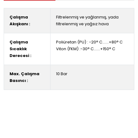
Çalışma
Filtrelenmiş ve yağlanmış, yada
Akışkanı :
filtrelenmiş ve yağsız hava
Çalışma
Poliüretan (PU) : -20° C.......+80° C
Sıcaklık
Viton (FKM) :-30° C.......+150° C
Derecesi :
Max. Çalışma
10 Bar
Basıncı :