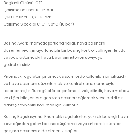
Baglanti Ölçüsü G 1"
Çalisma Basinci 0 - 16 bar
Çikis BasincI 0,3 - 16 bar
Calisma Sicakligi 0°C - 50°C (10 bar)
Basınç Ayarı: Pnömatik şartlandırıcılar, hava basıncını
düzenlemek için ayarlanabilir bir basınç kontrol valfı içerirler. Bu
sayede sistemdeki hava basıncını istenen seviyeye
getirebilirsiniz.
Pnömatik regülatör, pnömatik sistemlerde kullanılan bir cihazdır
ve hava basıncını düzenlemek ve kontrol etmek amacıyla
tasarlanmıştır. Bu regülatörler, pnömatik valf, silindir, hava motoru
ve diğer bileşenlere gereken basıncı sağlamak veya belirli bir
basınç seviyesini korumak için kullanılır.
Basınç Regülasyonu: Pnömatik regülatörler, yüksek basınçlı hava
kaynağından gelen basıncı düşürerek veya artırarak istenilen
çalışma basıncını elde etmenizi sağlar.